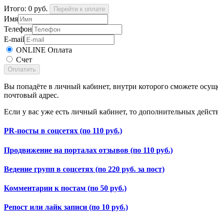
Итого:
0
руб.
Перейти к оплате
Имя
Телефон
E-mail
ONLINE Оплата
Счет
Оплатить
Вы попадёте в личный кабинет, внутри которого сможете осущ
почтовый адрес.
Если у вас уже есть личный кабинет, то дополнительных действ
PR-посты в соцсетях (по 110 руб.)
Продвижение на порталах отзывов (по 110 руб.)
Ведение групп в соцсетях (по 220 руб. за пост)
Комментарии к постам (по 50 руб.)
Репост или лайк записи (по 10 руб.)